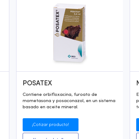
POSATEX
Contiene orbifloxacina, furoato de
E
mometasona y posaconazol, en un sistema
p
basado en aceite mineral.
t
¡Cotizar producto!