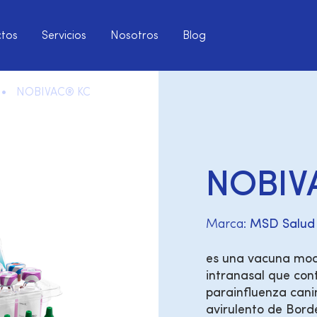
tos
Servicios
Nosotros
Blog
 •
NOBIVAC® KC
NOBIV
Marca:
MSD Salud
es una vacuna modi
intranasal que cont
parainfluenza canin
avirulento de Bord