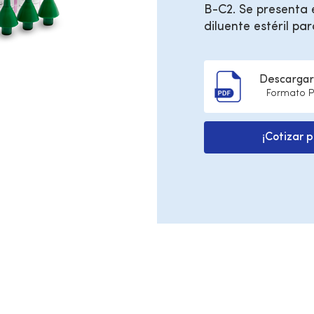
B-C2. Se presenta 
diluente estéril par
Descargar 
Formato 
¡Cotizar 
roducto
Vía de administración