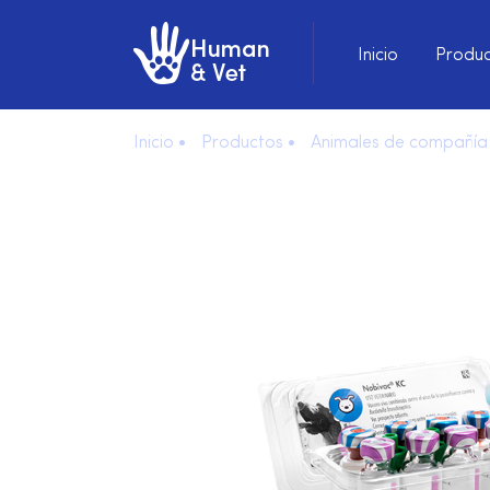
Inicio
Produc
Inicio •
Productos •
Animales de compañía