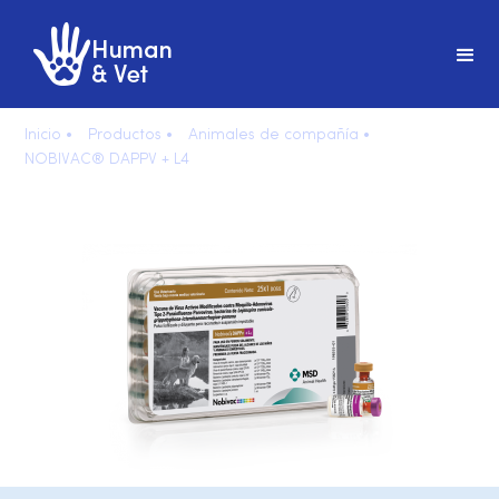
Inicio •
Productos •
Animales de compañía •
NOBIVAC® DAPPV + L4