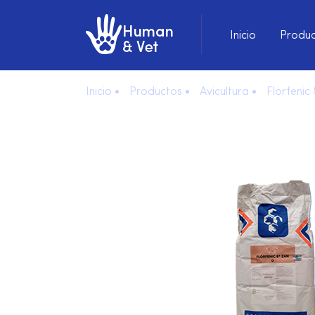
Inicio
Produc
Inicio •
Productos •
Avicultura •
Florfenic