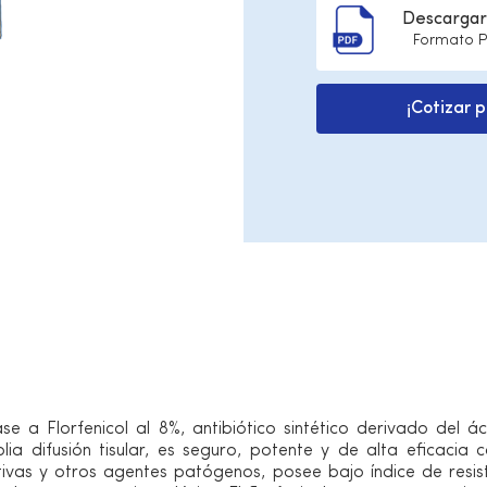
Descargar 
Formato 
¡Cotizar 
roducto
Vía de administración
e a Florfenicol al 8%, antibiótico sintético derivado del áci
lia difusión tisular, es seguro, potente y de alta eficacia
ivas y otros agentes patógenos, posee bajo índice de resist