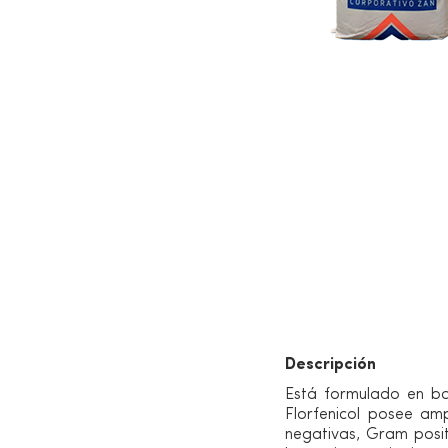
Información de p
Descripción
Está formulado en bas
Florfenicol posee amp
negativas, Gram posit