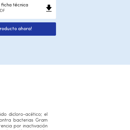
ficha técnica
PDF
producto ahora!
do dicloro-acético; el
 contra bacterias Gram
encia por inactivación