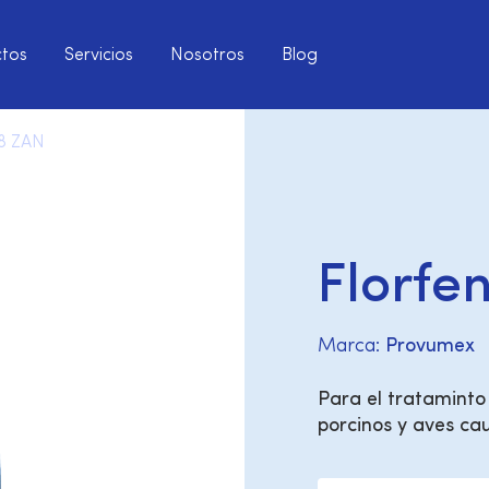
tos
Servicios
Nosotros
Blog
 8 ZAN
Florfe
Marca:
Provumex
Para el trataminto
porcinos y aves cau