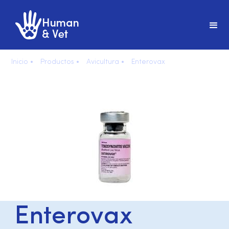
Inicio •
Productos •
Avicultura •
Enterovax
Enterovax