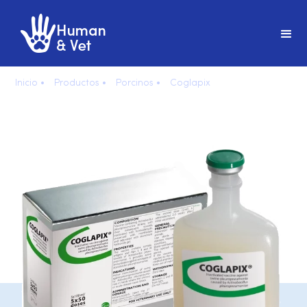
Inicio •
Productos •
Porcinos •
Coglapix