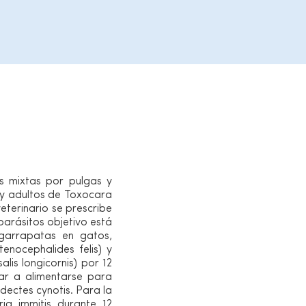
as mixtas por pulgas y
 y adultos de Toxocara
terinario se prescribe
arásitos objetivo está
 garrapatas en gatos,
enocephalides felis) y
lis longicornis) por 12
ar a alimentarse para
dectes cynotis. Para la
ia immitis durante 12