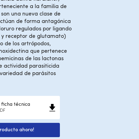
teneciente a la familia de
son una nueva clase de
 actúan de forma antagónica
cloruro regulados por ligando
 y receptor de glutamato)
o de los artrópodos,
moxidectina que pertenece
bemicinas de las lactonas
e actividad parasiticida
variedad de parásitos
ficha técnica
PDF
producto ahora!