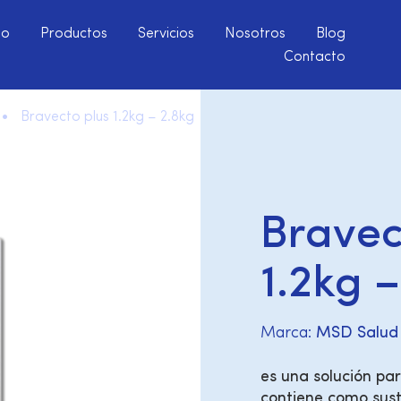
io
Productos
Servicios
Nosotros
Blog
Contacto
 •
Bravecto plus 1.2kg – 2.8kg
Bravec
1.2kg 
Marca:
MSD Salud
es una solución pa
contiene como sust