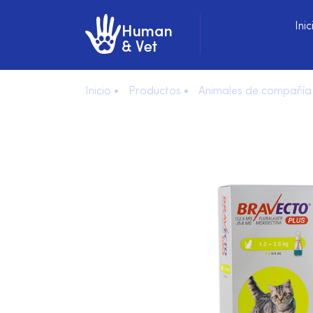
Inic
Inicio •
Productos •
Animales de compañía