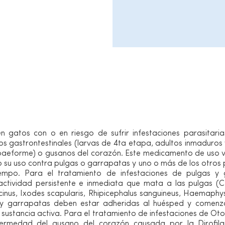
roducto
Vía de administración
n gatos con o en riesgo de sufrir infestaciones parasitari
 gastrontestinales (larvas de 4ta etapa, adultos inmaduros
baeforme) o gusanos del corazón. Este medicamento de uso ve
 su uso contra pulgas o garrapatas y uno o más de los otros p
empo. Para el tratamiento de infestaciones de pulgas y
tividad persistente e inmediata que mata a las pulgas (Ct
inus, Ixodes scapularis, Rhipicephalus sanguineus, Haemaphysa
y garrapatas deben estar adheridas al huésped y comenz
sustancia activa. Para el tratamiento de infestaciones de Oto
ermedad del gusano del corazón causada por la Dirofilar