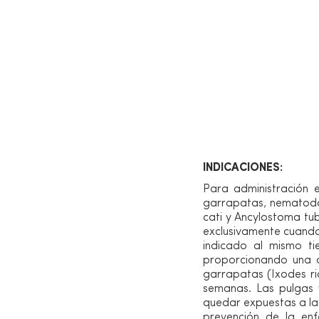
Información de p
INDICACIONES:
Para administración e
garrapatas, nematodos
cati y Ancylostoma tu
exclusivamente cuando
indicado al mismo ti
proporcionando una ac
garrapatas (Ixodes ric
semanas. Las pulgas 
quedar expuestas a la 
prevención de la enf