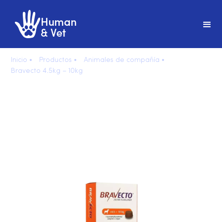
Inicio •
Productos •
Animales de compañía •
Bravecto 4.5kg – 10kg