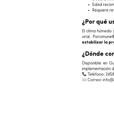
Edad recom
Requiere re
¿Por qué u
El clima húmedo 
viral. Porcimun
estabilizar la p
¿Dónde co
Disponible en 
implementación d
Teléfono: 245
Correo: info