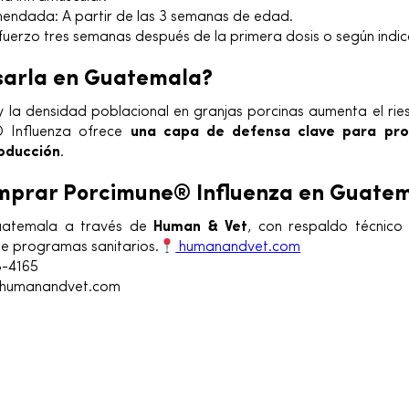
endada: A partir de las 3 semanas de edad.
fuerzo tres semanas después de la primera dosis o según indica
sarla en Guatemala?
y la densidad poblacional en granjas porcinas aumenta el ries
e® Influenza ofrece
una capa de defensa clave para pro
roducción
.
mprar Porcimune® Influenza en Guate
Guatemala a través de
Human & Vet
, con respaldo técnico
e programas sanitarios.
humanandvet.com
8-4165
@humanandvet.com