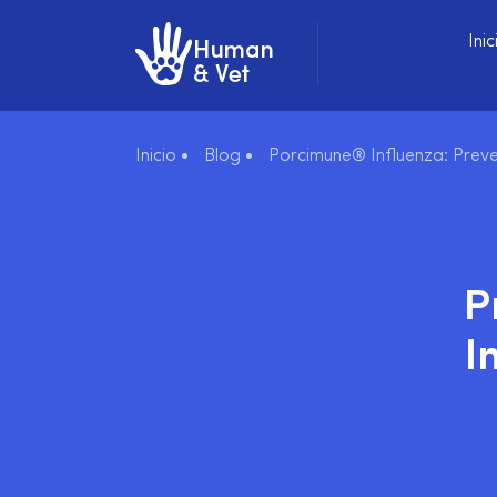
Inic
Inicio •
Blog •
Porcimune® Influenza: Preve
P
I