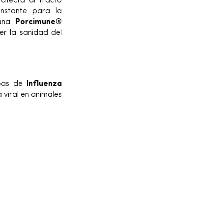
afecta al tracto
nstante para la
cuna
Porcimune®
er la sanidad del
epas de
Influenza
a viral en animales