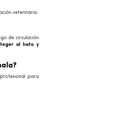
ción veterinaria.
go de circulación
teger al hato y
mala?
 profesional para