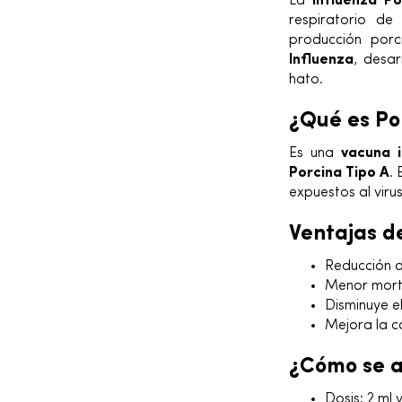
La
Influenza Po
respiratorio d
producción porc
Influenza
, desa
hato.
¿Qué es Po
Es una
vacuna i
Porcina Tipo A
.
expuestos al virus
Ventajas d
Reducción de
Menor morta
Disminuye el
Mejora la c
¿Cómo se a
Dosis: 2 ml 