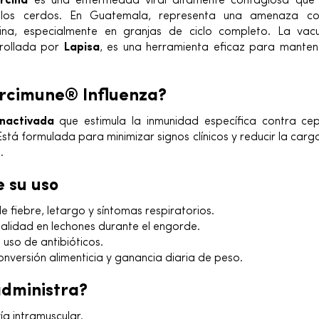
rcina
es una enfermedad viral altamente contagiosa que 
e los cerdos. En Guatemala, representa una amenaza co
ina, especialmente en granjas de ciclo completo. La va
rrollada por
Lapisa
, es una herramienta eficaz para manten
rcimune® Influenza?
nactivada
que estimula la inmunidad específica contra c
 Está formulada para minimizar signos clínicos y reducir la carg
.
e su uso
 fiebre, letargo y síntomas respiratorios.
lidad en lechones durante el engorde.
 uso de antibióticos.
onversión alimenticia y ganancia diaria de peso.
dministra?
vía intramuscular.