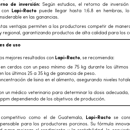
rno de inversión:
Según estudios, el retorno de inversió
o con
Lapi-Racto
puede llegar hasta 1:6.8 en hembras, lo 
siderable en las ganancias.
tas ventajas permiten a los productores competir de maner
y regional, garantizando productos de alta calidad para los 
s de uso
los mejores resultados con
Lapi-Racto
, se recomienda:
 en cerdos con un peso mínimo de 75 kg durante los últimos 
 en los últimos 25 a 35 kg de ganancia de peso.
concentración de lisina en el alimento, asegurando niveles tota
on un médico veterinario para determinar la dosis adecuada,
0 ppm dependiendo de los objetivos de producción.
competitivo como el de Guatemala,
Lapi-Racto
se cons
spensable para los productores porcinos. Su fórmula inno