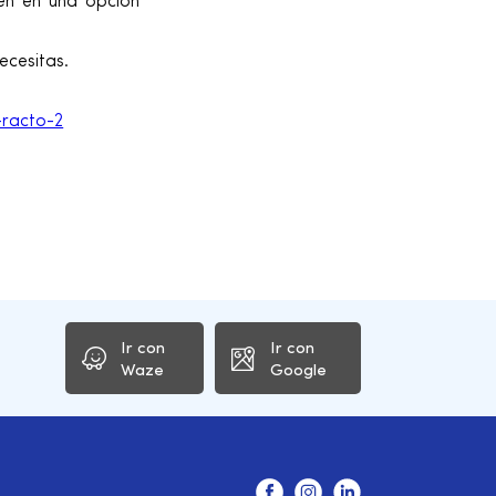
ten en una opción
ecesitas.
racto-2
Ir con
Ir con
Waze
Google