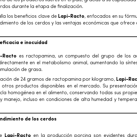
o de los productos líderes en el país, gracias a su capacidad
rdos durante la etapa de finalización.
alla los beneficios clave de
Lapi-Racto
, enfocados en su fórmu
ndimiento de los cerdos y las ventajas económicas que ofrece 
eficacia e inocuidad
i-Racto
es ractopamina, un compuesto del grupo de los ad
directamente en el metabolismo animal, aumentando la síntes
umulación de grasa.
ración de 24 gramos de ractopamina por kilogramo,
Lapi-Ra
otros productos disponibles en el mercado. Su presentaci
la homogénea en el alimento, conservando todas sus propi
 manejo, incluso en condiciones de alta humedad y temper
endimiento de los cerdos
de
Lapi-Racto
en la producción porcina son evidentes dur