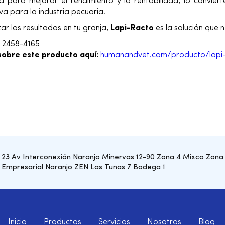
 para mejorar el rendimiento y la rentabilidad, lo convier
va para la industria pecuaria.
ar los resultados en tu granja,
Lapi-Racto
es la solución que n
:
2458-4165
obre este producto aquí:
humanandvet.com/producto/lapi-
23 Av Interconexión Naranjo Minervas 12-90 Zona 4 Mixco Zona
Empresarial Naranjo ZEN Las Tunas 7 Bodega 1
Inicio
Productos
Servicios
Nosotros
Blog