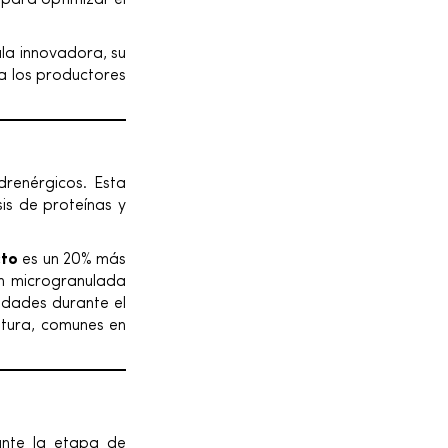
 para optimizar el
la innovadora, su
a los productores
renérgicos. Esta
is de proteínas y
cto
es un 20% más
ón microgranulada
edades durante el
atura, comunes en
ante la etapa de