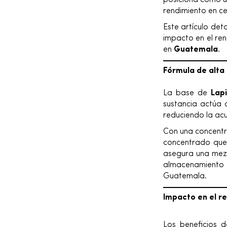
posiciona como un
rendimiento en ce
Este artículo det
impacto en el re
en
Guatemala
.
Fórmula de alta 
La base de
Lap
sustancia actúa 
reduciendo la ac
Con una concent
concentrado que 
asegura una mezc
almacenamiento y
Guatemala.
Impacto en el r
Los beneficios 