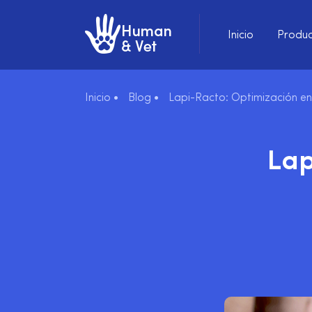
Inicio
Produc
Inicio •
Blog •
Lapi-Racto: Optimización e
Lap