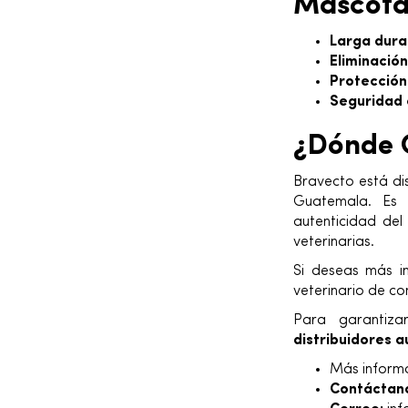
Mascot
Larga dura
Eliminación
Protección
Seguridad
¿Dónde 
Bravecto está dis
Guatemala. Es i
autenticidad de
veterinarias.
Si deseas más i
veterinario de co
Para garantiza
distribuidores a
Más informa
Contáctano