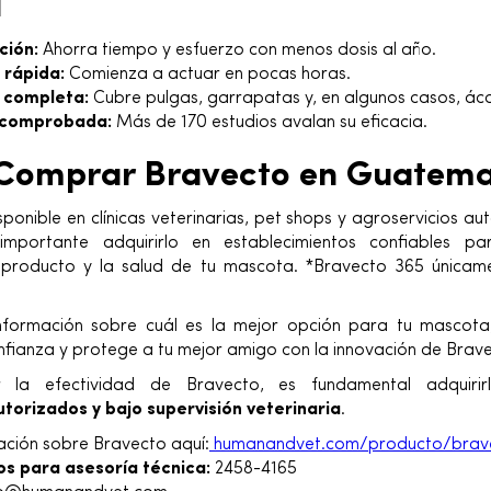
a
ción:
Ahorra tiempo y esfuerzo con menos dosis al año.
 rápida:
Comienza a actuar en pocas horas.
 completa:
Cubre pulgas, garrapatas y, en algunos casos, ác
 comprobada:
Más de 170 estudios avalan su eficacia.
Comprar Bravecto en Guatema
ponible en clínicas veterinarias, pet shops y agroservicios a
mportante adquirirlo en establecimientos confiables pa
l producto y la salud de tu mascota. *Bravecto 365 únicam
nformación sobre cuál es la mejor opción para tu mascota,
nfianza y protege a tu mejor amigo con la innovación de Brav
r la efectividad de Bravecto, es fundamental adquiri
utorizados y bajo supervisión veterinaria
.
ción sobre Bravecto aquí:
humanandvet.com/producto/brav
s para asesoría técnica:
2458-4165