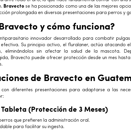
urante todo el año, lo que hace fundamental contar con una s
n.
Bravecto
se ha posicionado como una de las mejores opci
cción prolongada en diversas presentaciones para perros y g
Bravecto y cómo funciona?
ntiparasitario innovador desarrollado para combatir pulga
fectiva. Su principio activo, el fluralaner, actúa atacando e
s, eliminándolos sin afectar la salud de la mascota. D
gida, Bravecto puede ofrecer protección desde un mes hast
s.
aciones de Bravecto en Guate
 con diferentes presentaciones para adaptarse a las nec
r:
o Tableta (Protección de 3 Meses)
erros que prefieren la administración oral.
able para facilitar su ingesta.