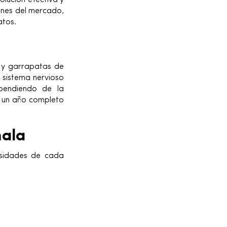
olución efectiva y
ones del mercado,
atos.
s y garrapatas de
l sistema nervioso
ependiendo de la
a un año completo
mala
esidades de cada