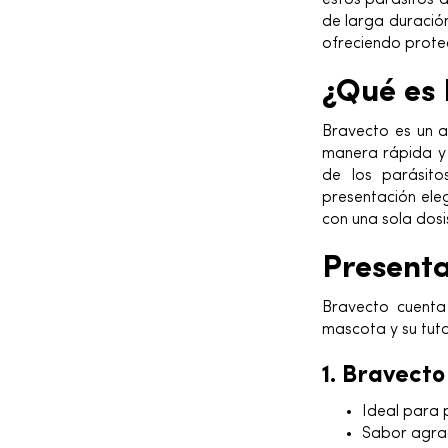
estos parásitos d
de larga duració
ofreciendo prote
¿Qué es 
Bravecto es un a
manera rápida y e
de los parásito
presentación ele
con una sola dosi
Present
Bravecto cuenta
mascota y su tuto
1. Bravect
Ideal para p
Sabor agrad