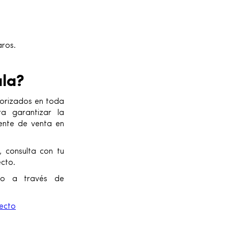
aros.
la?
utorizados en toda
ra garantizar la
ente de venta en
 consulta con tu
ecto.
rlo a través de
ecto