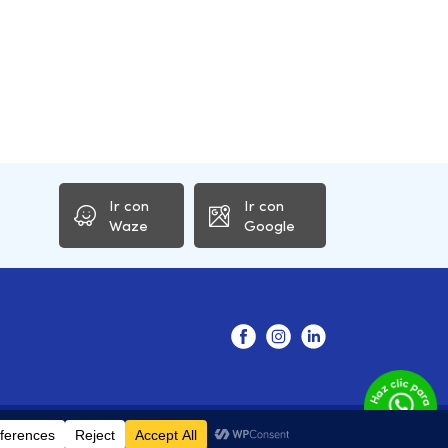
Ir con
Ir con
Waze
Google