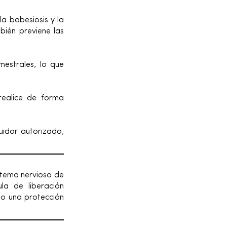
 babesiosis y la
bién previene las
mestrales, lo que
 realice de forma
buidor autorizado,
istema nervioso de
la de liberación
do una protección