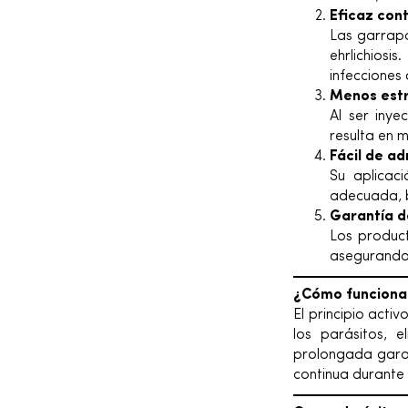
Eficaz con
Las garrap
ehrlichiosis.
infecciones 
Menos estr
Al ser inye
resulta en 
Fácil de ad
Su aplicaci
adecuada, b
Garantía d
Los product
asegurando 
¿Cómo funciona
El principio acti
los parásitos, 
prolongada garan
continua durante 