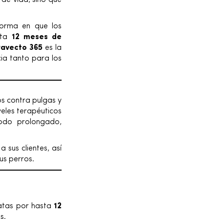
 de vida, sino que
forma en que los
sta
12 meses de
ravecto 365
es la
ia tanto para los
s contra pulgas y
eles terapéuticos
odo prolongado,
 sus clientes, así
us perros.
patas por hasta
12
s.