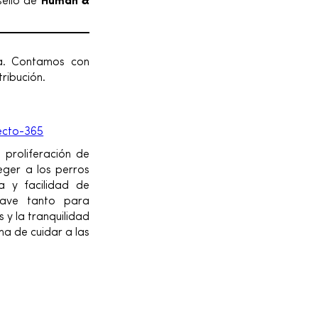
sello de
Human &
. Contamos con
ribución.
ecto-365
 proliferación de
eger a los perros
a y facilidad de
lave tanto para
 y la tranquilidad
a de cuidar a las