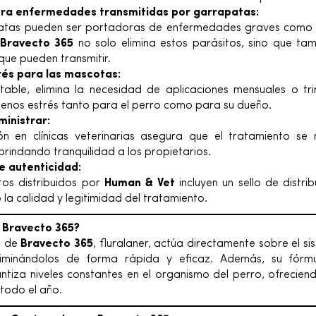
tra enfermedades transmitidas por garrapatas:
atas pueden ser portadoras de enfermedades graves como la
Bravecto 365
no solo elimina estos parásitos, sino que tam
que pueden transmitir.
és para las mascotas:
ctable, elimina la necesidad de aplicaciones mensuales o tri
menos estrés tanto para el perro como para su dueño.
ministrar:
ón en clínicas veterinarias asegura que el tratamiento se
rindando tranquilidad a los propietarios.
e autenticidad:
os distribuidos por
Human & Vet
incluyen un sello de distri
la calidad y legitimidad del tratamiento.
 Bravecto 365?
vo de
Bravecto 365
, fluralaner, actúa directamente sobre el s
eliminándolos de forma rápida y eficaz. Además, su fórmu
tiza niveles constantes en el organismo del perro, ofrecien
todo el año.