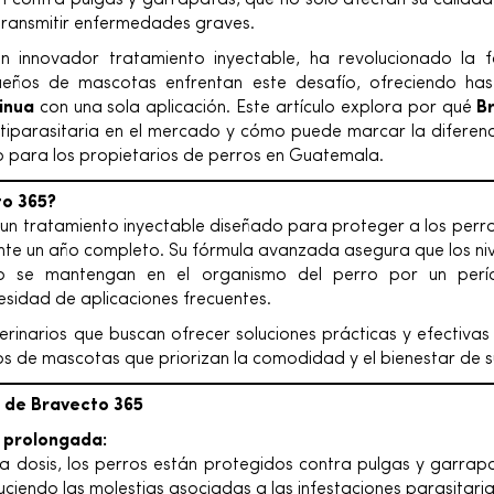
n contra pulgas y garrapatas, que no solo afectan su calidad
ransmitir enfermedades graves.
un innovador tratamiento inyectable, ha revolucionado la 
dueños de mascotas enfrentan este desafío, ofreciendo ha
inua
con una sola aplicación. Este artículo explora por qué
B
ntiparasitaria en el mercado y cómo puede marcar la diferenc
o para los propietarios de perros en Guatemala.
to 365?
un tratamiento inyectable diseñado para proteger a los perro
te un año completo. Su fórmula avanzada asegura que los niv
o se mantengan en el organismo del perro por un perí
esidad de aplicaciones frecuentes.
erinarios que buscan ofrecer soluciones prácticas y efectivas a
 de mascotas que priorizan la comodidad y el bienestar de s
e de Bravecto 365
 prolongada:
a dosis, los perros están protegidos contra pulgas y garra
uciendo las molestias asociadas a las infestaciones parasitaria