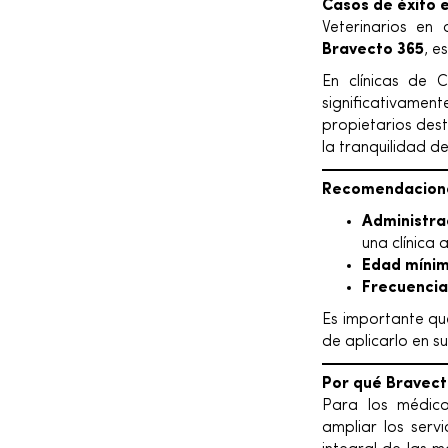
Casos de éxito 
Veterinarios en
Bravecto 365
, e
En clínicas de 
significativame
propietarios des
la tranquilidad 
Recomendacione
Administra
una clínica 
Edad mínim
Frecuencia
Es importante que
de aplicarlo en 
Por qué Bravect
Para los médico
ampliar los serv