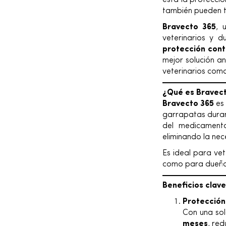
está la protecció
también pueden t
Bravecto 365
, 
veterinarios y 
protección cont
mejor solución a
veterinarios com
¿Qué es Bravec
Bravecto 365
es 
garrapatas duran
del medicament
eliminando la nec
Es ideal para vet
como para dueños
Beneficios clav
Protección
Con una sol
meses
, red