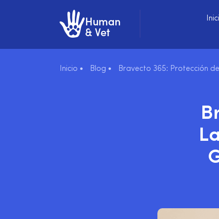
Inic
Inicio •
Blog •
Bravecto 365: Protección d
B
La
G