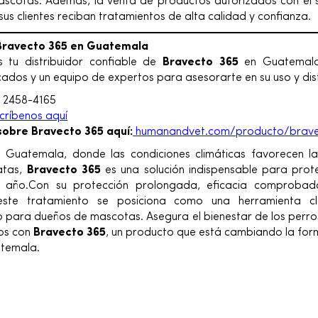
mascotas. Además, la venta de productos autorizados con el 
us clientes reciban tratamientos de alta calidad y confianza.
Bravecto 365 en Guatemala
 tu distribuidor confiable de
Bravecto 365
en Guatemala
cados y un equipo de expertos para asesorarte en su uso y dist
:
2458-4165
críbenos aquí
obre Bravecto 365 aquí:
humanandvet.com/producto/brav
Guatemala, donde las condiciones climáticas favorecen la
atas,
Bravecto 365
es una solución indispensable para prot
 año.Con su protección prolongada, eficacia comprobad
, este tratamiento se posiciona como una herramienta c
 para dueños de mascotas. Asegura el bienestar de los perros
ios con
Bravecto 365
, un producto que está cambiando la form
temala.