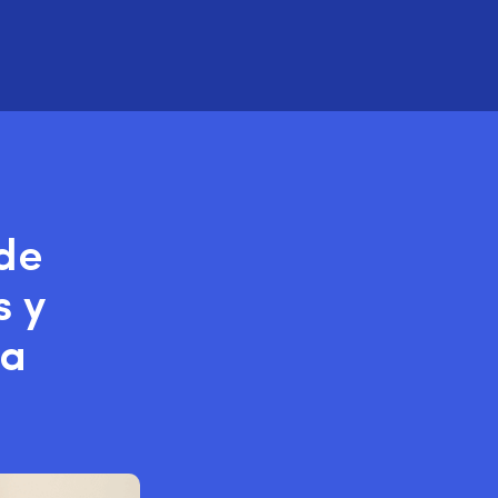
de
s y
la