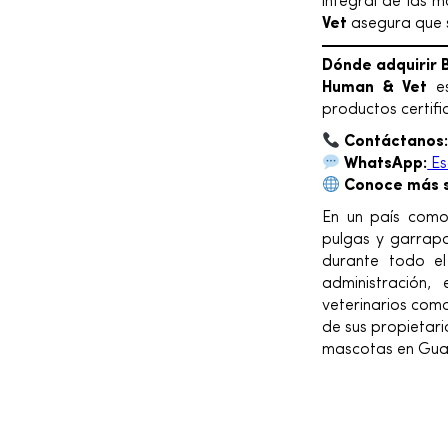
integral de las 
Vet
asegura que s
Dónde adquirir 
Human & Vet
es
productos certifi
Contáctanos
WhatsApp:
Es
Conoce más s
En un país como 
pulgas y garrap
durante todo el
administración
veterinarios como
de sus propietar
mascotas en Gua